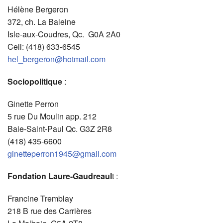
Hélène Bergeron
372, ch. La Baleine
Isle-aux-Coudres, Qc. G0A 2A0
Cell: (418) 633-6545
hel_bergeron@hotmail.com
Sociopolitique
:
Ginette Perron
5 rue Du Moulin app. 212
Baie-Saint-Paul Qc. G3Z 2R8
(418) 435-6600
ginetteperron1945@gmail.com
Fondation Laure-Gaudreaul
t :
Francine Tremblay
218 B rue des Carrières