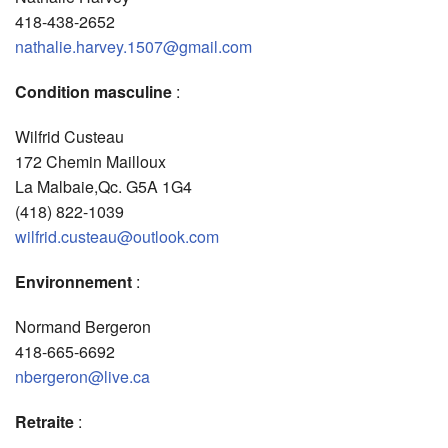
418-438-2652
nathalie.harvey.1507@gmail.com
Condition masculine
:
Wilfrid Custeau
172 Chemin Mailloux
La Malbaie,Qc. G5A 1G4
(418) 822-1039
wilfrid.custeau@outlook.com
Environnement
:
Normand Bergeron
418-665-6692
nbergeron@live.ca
Retraite
: