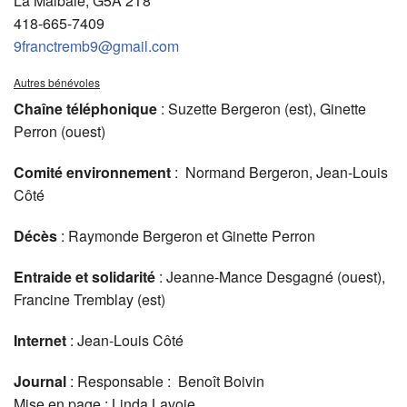
La Malbaie, G5A 2T8
418-665-7409
9franctremb9@gmail.com
Autres bénévoles
Chaîne téléphonique
: Suzette Bergeron (est), Ginette
Perron (ouest)
Comité environnement
: Normand Bergeron, Jean-Louis
Côté
Décès
: Raymonde Bergeron et Ginette Perron
Entraide et solidarité
: Jeanne-Mance Desgagné (ouest),
Francine Tremblay (est)
Internet
: Jean-Louis Côté
Journal
: Responsable : Benoît Boivin
Mise en page : Linda Lavoie